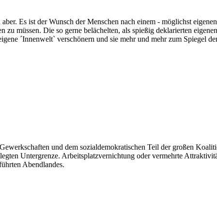
ch aber. Es ist der Wunsch der Menschen nach einem - möglichst eigene
n zu müssen. Die so gerne belächelten, als spießig deklarierten eigen
e eigene ´Innenwelt` verschönern und sie mehr und mehr zum Spiegel de
ewerkschaften und dem sozialdemokratischen Teil der großen Koalition.
legten Untergrenze. Arbeitsplatzvernichtung oder vermehrte Attraktivit
eführten Abendlandes.