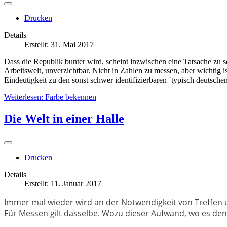
Landeshauptstadt
ausgerichtet
Drucken
und
dieses
Details
schon
Erstellt: 31. Mai 2017
seit
dem
Dass die Republik bunter wird, scheint inzwischen eine Tatsache zu se
Jahr
Arbeitswelt, unverzichtbar. Nicht in Zahlen zu messen, aber wichtig i
1972.
Eindeutigkeit zu den sonst schwer identifizierbaren ´typisch deutsch
Die
Zielgruppe
Weiterlesen: Farbe bekennen
ist
groß
Die Welt in einer Halle
-
sie
reicht
von
Drucken
den
Profis
Details
des
Erstellt: 11. Januar 2017
Malerhandwerks
über
Immer mal wieder wird an der Notwendigkeit von Treffen un
Architekten
Für Messen gilt dasselbe. Wozu dieser Aufwand, wo es den
und
Innenarchitekten,