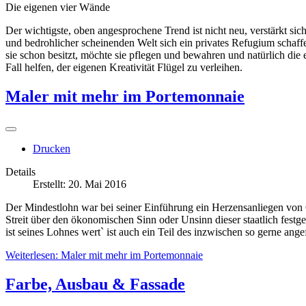
Die eigenen vier Wände
gemacht.
Der wichtigste, oben angesprochene Trend ist nicht neu, verstärkt si
Die
und bedrohlicher scheinenden Welt sich ein privates Refugium schaffe
Qual
sie schon besitzt, möchte sie pflegen und bewahren und natürlich di
der
Fall helfen, der eigenen Kreativität Flügel zu verleihen.
Wahl
Die
Maler mit mehr im Portemonnaie
Messe
spiegelt
einige
Tendenzen
wider,
Drucken
die
dem
Details
Betrachter
Erstellt: 20. Mai 2016
bekannt
Der Mindestlohn war bei seiner Einführung ein Herzensanliegen von G
vorkommen,
Streit über den ökonomischen Sinn oder Unsinn dieser staatlich festge
deren
ist seines Lohnes wert` ist auch ein Teil des inzwischen so gerne ang
Wertigkeit
sich
Weiterlesen: Maler mit mehr im Portemonnaie
in
den
Farbe, Ausbau & Fassade
letzten
Jahren
aber