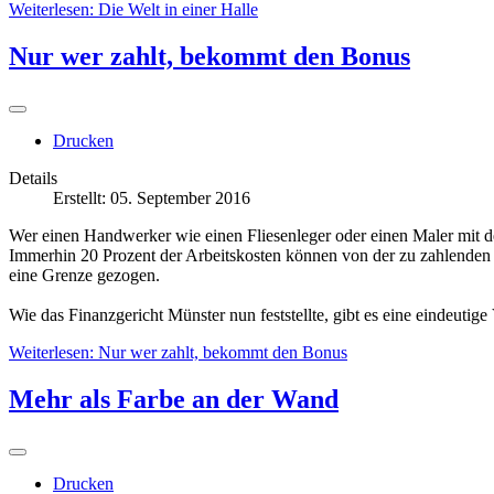
Weiterlesen: Die Welt in einer Halle
Hausbesitzern
bis
Nur wer zahlt, bekommt den Bonus
zu
den
hochspezialisierten
Handwerkern
wie
Drucken
Stukkateuren
oder
Details
Fahrzeuglackierern.
Erstellt: 05. September 2016
Entsprechend
weit
Wer einen Handwerker wie einen Fliesenleger oder einen Maler mit d
gefächert
Immerhin 20 Prozent der Arbeitskosten können von der zu zahlenden
ist
eine Grenze gezogen.
auch
die
Wie das Finanzgericht Münster nun feststellte, gibt es eine eindeutig
Palette
der
Weiterlesen: Nur wer zahlt, bekommt den Bonus
Ausstellung.
Selbstverständlich
Mehr als Farbe an der Wand
geht
es
um
Materialien
Drucken
und