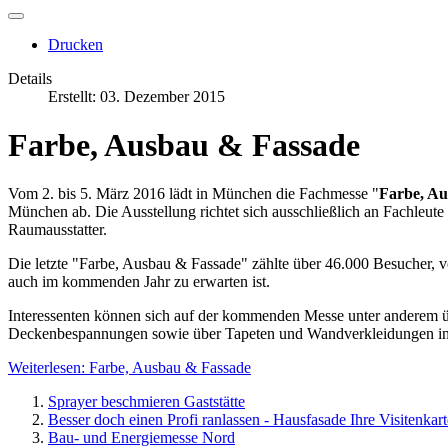
änderte.
Es
Drucken
zeigt
sich,
Details
dass
Erstellt: 03. Dezember 2015
die
Hersteller
Farbe, Ausbau & Fassade
mit
immer
neuen
Vom 2. bis 5. März 2016 lädt in München die Fachmesse "
Farbe, Au
Produkten
München ab. Die Ausstellung richtet sich ausschließlich an Fachleut
auf
Raumausstatter.
den
Markt
Die letzte "Farbe, Ausbau & Fassade" zählte über 46.000 Besucher, vo
kommen.
auch im kommenden Jahr zu erwarten ist.
Für
den
Interessenten können sich auf der kommenden Messe unter anderem
Laien
Deckenbespannungen sowie über Tapeten und Wandverkleidungen in
ist
das
Weiterlesen: Farbe, Ausbau & Fassade
Angebot
ebenso
Sprayer beschmieren Gaststätte
verlockend
Besser doch einen Profi ranlassen - Hausfasade Ihre Visitenkart
wie
Bau- und Energiemesse Nord
unübersichtlich.