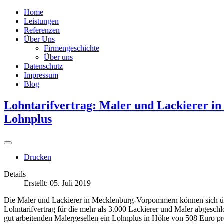
als
Farbe
Home
an
Leistungen
der
Referenzen
Wand
Über Uns
Wenn
Firmengeschichte
eine
Über uns
Messe
Datenschutz
seit
Impressum
vier
Blog
Jahrzehnten
regelmäßig
Lohntarifvertrag: Maler und Lackierer in
stattfindet,
Lohnplus
kann
man
davon
ausgehen,
dass
Drucken
sie
Details
ein
Erstellt: 05. Juli 2019
Bedürfnis
befriedigt.
Die Maler und Lackierer in Mecklenburg-Vorpommern können sich üb
So
Lohntarifvertrag für die mehr als 3.000 Lackierer und Maler abgeschl
wie
gut arbeitenden Malergesellen ein Lohnplus in Höhe von 508 Euro p
´Farbe,