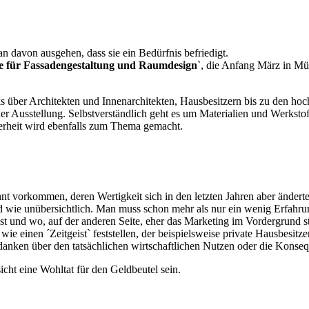
n davon ausgehen, dass sie ein Bedürfnis befriedigt.
e für Fassadengestaltung und Raumdesign
`, die Anfang März in Mün
rks über Architekten und Innenarchitekten, Hausbesitzern bis zu den ho
e der Ausstellung. Selbstverständlich geht es um Materialien und Werks
herheit wird ebenfalls zum Thema gemacht.
t vorkommen, deren Wertigkeit sich in den letzten Jahren aber änderte.
 wie unübersichtlich. Man muss schon mehr als nur ein wenig Erfahr
t und wo, auf der anderen Seite, eher das Marketing im Vordergrund st
ie einen ´Zeitgeist` feststellen, der beispielsweise private Hausbesitz
edanken über den tatsächlichen wirtschaftlichen Nutzen oder die Kons
cht eine Wohltat für den Geldbeutel sein.