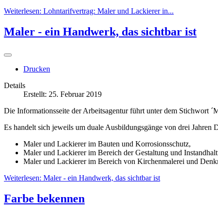
Ausbau
Weiterlesen: Lohntarifvertrag: Maler und Lackierer in...
und
Fassade
Maler - ein Handwerk, das sichtbar ist
2016,
europäische
Fachmesse
für
Fassadengestaltung
Drucken
und
Raumdesign`,
Details
die
Erstellt: 25. Februar 2019
Anfang
März
Die Informationsseite der Arbeitsagentur führt unter dem Stichwort ´
in
München
Es handelt sich jeweils um duale Ausbildungsgänge von drei Jahren D
stattfand.
Maler und Lackierer im Bauten und Korrosionsschutz,
Alle
Maler und Lackierer im Bereich der Gestaltung und Instandhal
drei
Maler und Lackierer im Bereich von Kirchenmalerei und Denk
Jahre
wird
Weiterlesen: Maler - ein Handwerk, das sichtbar ist
die
Messe
Farbe bekennen
in
der
bayrischen