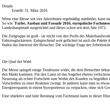
Werkstoffe
Details
für
Erstellt: 31. März 2016
Außen
und
Wenn eine Messe seit vier Jahrzehnten regelmäßig stattfindet, kann ma
Innen,
So wie ´
Farbe, Ausbau und Fassade 2016, europäische Fachmess
aber
Landeshauptstadt ausgerichtet und dieses schon seit dem Jahr 1972.
auch
neue
Die Zielgruppe ist groß - sie reicht von den Profis des Malerhandwe
Werkzeuge
Fahrzeuglackierern. Entsprechend weit gefächert ist auch die Palett
und
finden das Interesse der Besucher. Die wichtige Frage der Arbeitssic
Geräte
finden
das
Interesse
Die Qual der Wahl
der
Die Messe spiegelt einige Tendenzen wider, die dem Betrachter bekann
Besucher.
den Markt kommen. Für den Laien ist das Angebot ebenso verlockend
Die
Neuerung als echter Fortschritt zum Wohle des Kunden zu begrüßen is
wichtige
Vorschriften zu einer Reaktion zwingt. In anderen kann man so etwas w
Frage
Energieersparnis in einem Styroportresor zu verpacken, ohne sich G
der
Arbeitssicherheit
Eine objektive und faire Beratung vom Fachmann kann in dieser Hinsi
wird
ebenfalls
zum
Thema